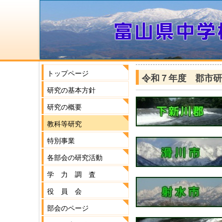
トップページ
令和７年度 郡市研
研究の基本方針
研究の概要
教科等研究
特別事業
各部会の研究活動
学 力 調 査
役 員 会
部会のページ