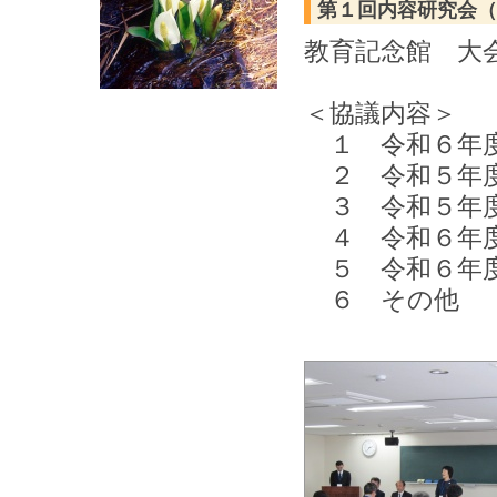
第１回内容研究会（評
教育記念館 大
＜協議内容＞
１ 令和６年度
２ 令和５年度
３ 令和５年度
４ 令和６年度
５ 令和６年度
６ その他