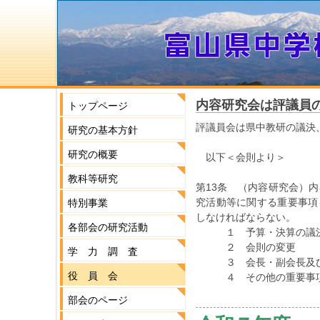
内容研究会は評議員
トップページ
評議員会は県中教研の議決
研究の基本方針
研究の概要
以下＜会則より＞
教科等研究
第13条 （内容研究会）
究活動等に関する重要事項
特別事業
しなければならない。
各部会の研究活動
１ 予算・決算の議決
２ 会則の変更
学 力 調 査
３ 会長・副会長及び
役 員 会
４ その他の重要事
部会のページ